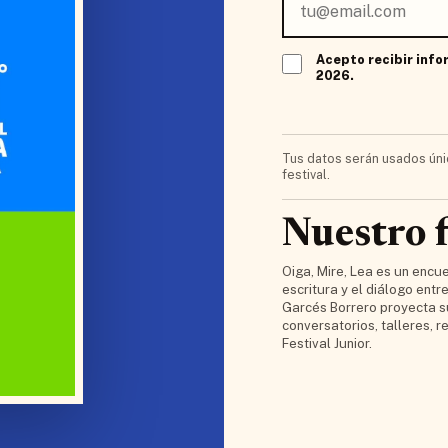
Acepto recibir info
2026.
Tus datos serán usados úni
festival.
Nuestro f
Oiga, Mire, Lea es un encue
escritura y el diálogo ent
Garcés Borrero proyecta su
conversatorios, talleres, r
Festival Junior.